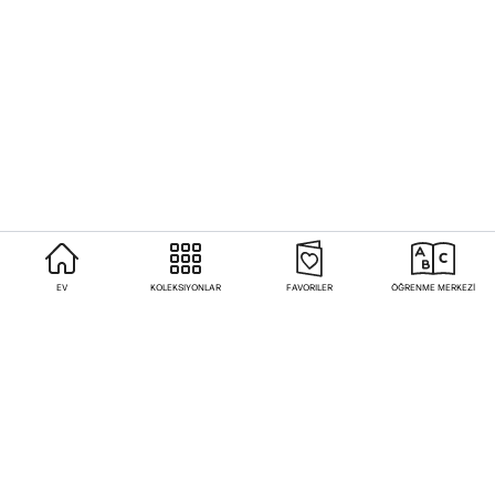
EV
KOLEKSIYONLAR
FAVORILER
ÖĞRENME MERKEZİ
Sıkça Sorulan Sorular