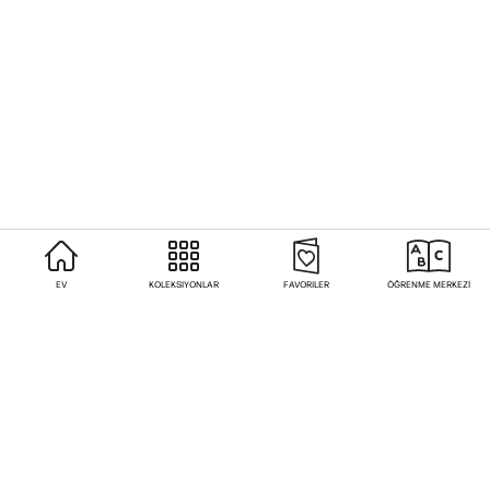
EV
KOLEKSIYONLAR
FAVORILER
ÖĞRENME MERKEZİ
Sıkça Sorulan Sorular