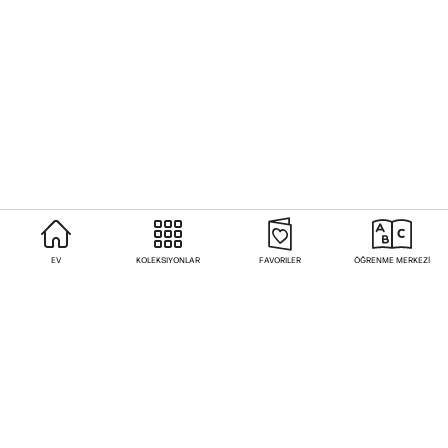
EV
KOLEKSIYONLAR
FAVORILER
ÖĞRENME MERKEZİ
Sıkça Sorulan Sorular