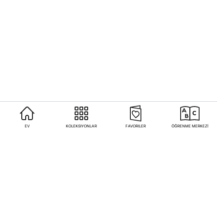
EV
KOLEKSIYONLAR
FAVORILER
ÖĞRENME MERKEZİ
Sıkça Sorulan Sorular