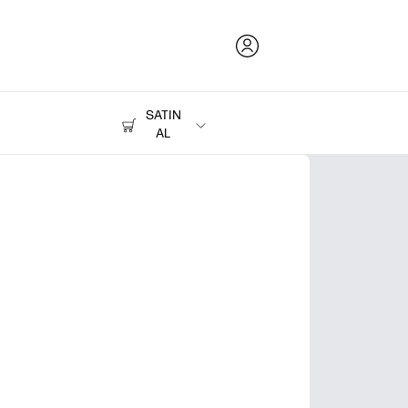
SATIN
AL
Mürekkep, Toner ve Kağıt
Yazıcılar