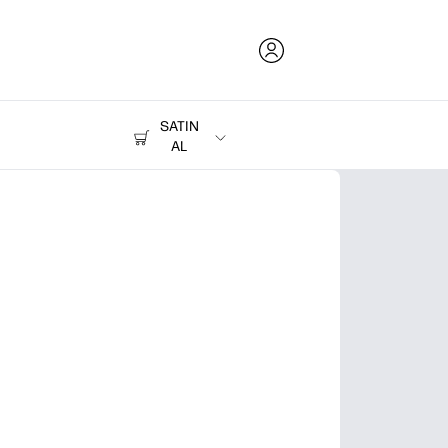
SATIN
AL
Mürekkep, Toner ve Kağıt
Yazıcılar