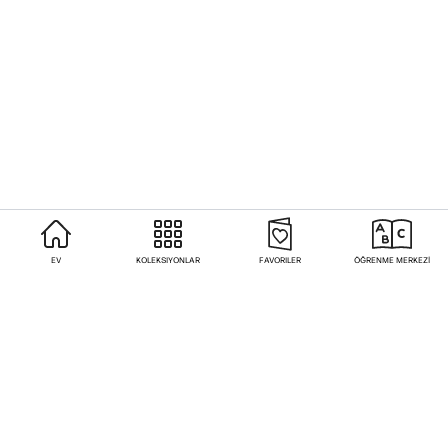
EV
KOLEKSIYONLAR
FAVORILER
ÖĞRENME MERKEZİ
Sıkça Sorulan Sorular