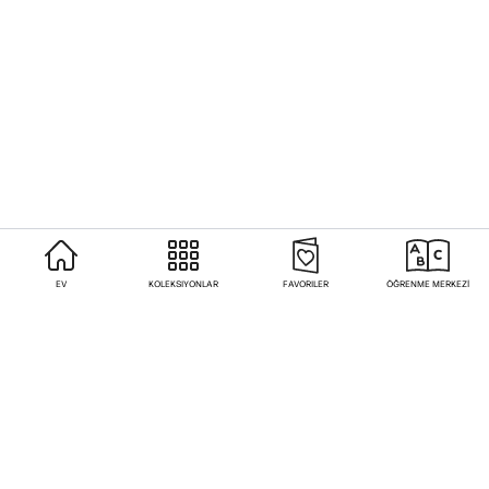
EV
KOLEKSIYONLAR
FAVORILER
ÖĞRENME MERKEZİ
Sıkça Sorulan Sorular