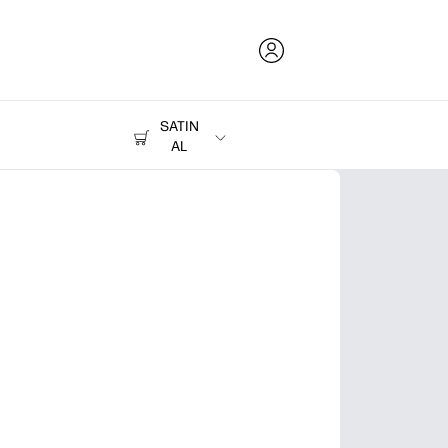
SATIN
AL
Mürekkep, Toner ve Kağıt
Yazıcılar