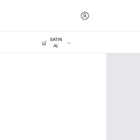
SATIN
AL
Mürekkep, Toner ve Kağıt
Yazıcılar