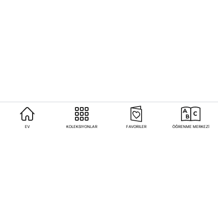
EV
KOLEKSIYONLAR
FAVORILER
ÖĞRENME MERKEZİ
Sıkça Sorulan Sorular