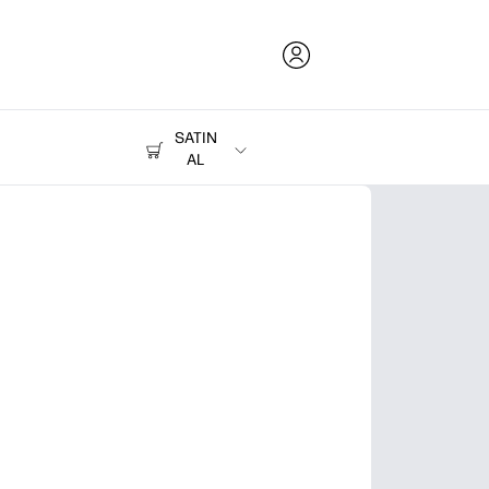
SATIN
AL
Mürekkep, Toner ve Kağıt
Yazıcılar