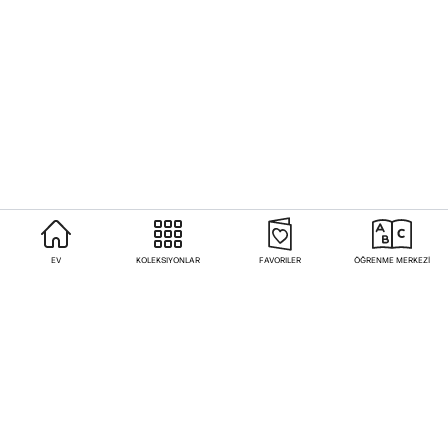
EV
KOLEKSIYONLAR
FAVORILER
ÖĞRENME MERKEZİ
Sıkça Sorulan Sorular