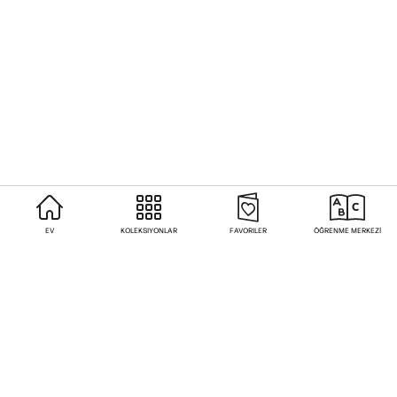
EV
KOLEKSIYONLAR
FAVORILER
ÖĞRENME MERKEZİ
Sıkça Sorulan Sorular