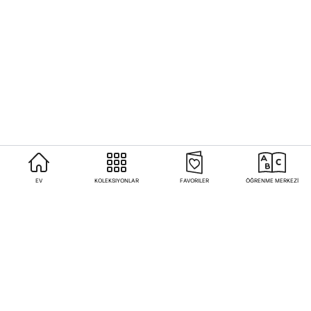
EV
KOLEKSIYONLAR
FAVORILER
ÖĞRENME MERKEZİ
Sıkça Sorulan Sorular