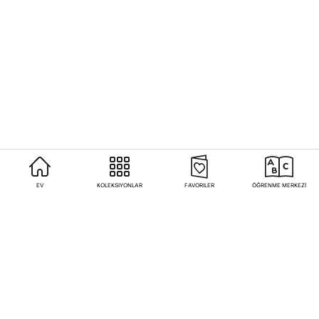
EV
KOLEKSIYONLAR
FAVORILER
ÖĞRENME MERKEZİ
Sıkça Sorulan Sorular