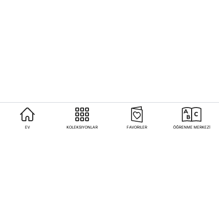
EV
KOLEKSIYONLAR
FAVORILER
ÖĞRENME MERKEZİ
Sıkça Sorulan Sorular