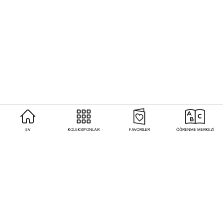
EV
KOLEKSIYONLAR
FAVORILER
ÖĞRENME MERKEZİ
Sıkça Sorulan Sorular