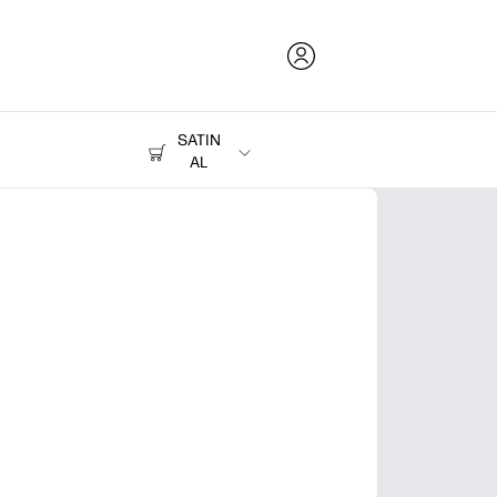
SATIN
AL
Mürekkep, Toner ve Kağıt
Yazıcılar