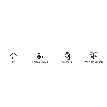
EV
KOLEKSIYONLAR
FAVORILER
ÖĞRENME MERKEZİ
Sıkça Sorulan Sorular