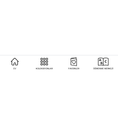
EV
KOLEKSIYONLAR
FAVORILER
ÖĞRENME MERKEZİ
Sıkça Sorulan Sorular