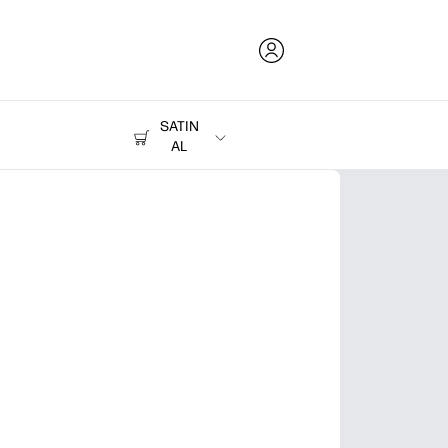
SATIN
AL
Mürekkep, Toner ve Kağıt
Yazıcılar