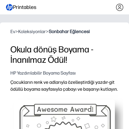
Printables
Ev
>
Koleksiyonlar
>
Sonbahar Eğlencesi
Okula dönüş Boyama -
İnanılmaz Ödül!
HP Yazdırılabilir Boyama Sayfası
Çocukların renk ve adlarıyla özelleştirdiği yazdır-git
ödüllü boyama sayfasıyla çabayı ve başarıyı kutlayın.
Neden işe yarıyor:
Saniyeler içinde hazır - yazdırmanız yeterlidir, bayılırs
Motivasyonu artırır - çocuklar kazanır, renklendirir ve si
Esnek kullanım - sınıf kazanımlarını, okuma hedeflerini, e
Düşük mürekkepli, tek sayfa - mürekkepten tasarruf eders