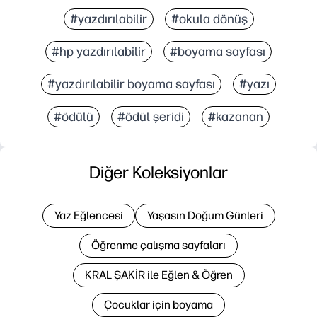
#yazdırılabilir
#okula dönüş
#hp yazdırılabilir
#boyama sayfası
#yazdırılabilir boyama sayfası
#yazı
#ödülü
#ödül şeridi
#kazanan
Diğer Koleksiyonlar
Yaz Eğlencesi
Yaşasın Doğum Günleri
Öğrenme çalışma sayfaları
KRAL ŞAKİR ile Eğlen & Öğren
Çocuklar için boyama