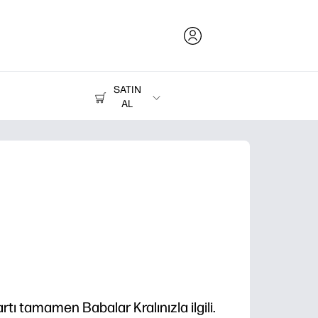
SATIN
AL
Mürekkep, Toner ve Kağıt
Yazıcılar
rtı tamamen Babalar Kralınızla ilgili.