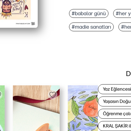
#babalar günü
#her 
#madie sanatları
#he
D
Yaz Eğlences
Yaşasın Doğu
Öğrenme çalı
KRAL ŞAKİR i