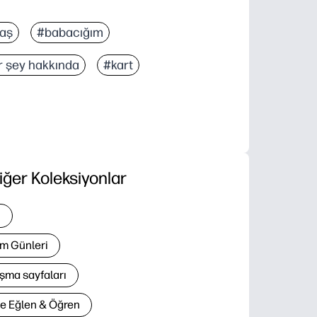
yaş
#babacığım
r şey hakkında
#kart
iğer Koleksiyonlar
i
m Günleri
şma sayfaları
le Eğlen & Öğren