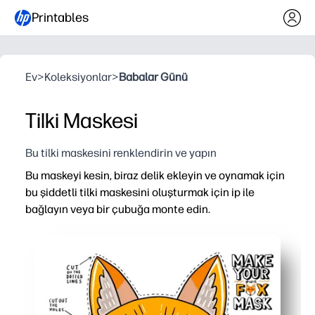
Printables
Ev
>
Koleksiyonlar
>
Babalar Günü
Tilki Maskesi
Bu tilki maskesini renklendirin ve yapın
Bu maskeyi kesin, biraz delik ekleyin ve oynamak için
bu şiddetli tilki maskesini oluşturmak için ip ile
bağlayın veya bir çubuğa monte edin.
Neden işe yarıyor:
Hazırlık gerektirmeyen eğlence - evde veya okulda dakika
Hayal gücünü harekete geçirir - çocuklarınız sahte oyunl
Kullanımı esnek - her yaş için ip ile takabilir veya bir çub
Hızlı, düzenli zanaat - karmaşık malzemeler olmadan çocu