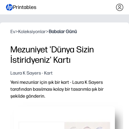
Printables
Ev
>
Koleksiyonlar
>
Babalar Günü
Mezuniyet 'Dünya Sizin
İstiridyeniz' Kartı
Laura K Sayers - Kart
Yeni mezunlar için şık bir kart - Laura K Sayers
tarafından basılması kolay bir tasarımla şık bir
şekilde gönderin.
Neden işe yarıyor:
Dakikalar içinde hazırsınız - sadece cilalı bir kartı yazdır
İçini mezunun adı ve içten bir mesajla kişiselleştirebilirs
Laura K Sayers'ın göz alıcı illüstrasyonu - sevecekleri fot