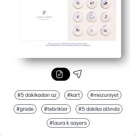
Ebeveynler, öğretmenler ve arkadaşlar için mükemmel - sıf
#5 dakikadan az
#kart
#mezuniyet
#grade
#tebrikler
#5 dakika altında
#laura k sayers