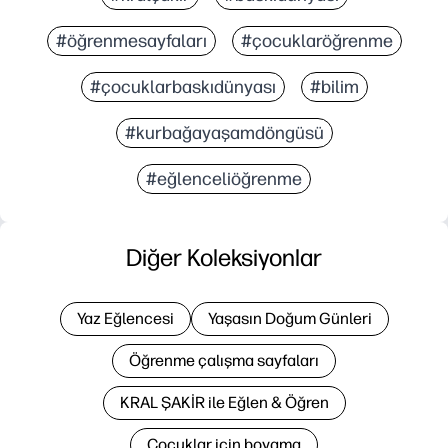
#öğrenmesayfaları
#çocuklaröğrenme
#çocuklarbaskıdünyası
#bilim
#kurbağayaşamdöngüsü
#eğlenceliöğrenme
Diğer Koleksiyonlar
Yaz Eğlencesi
Yaşasın Doğum Günleri
Öğrenme çalışma sayfaları
KRAL ŞAKİR ile Eğlen & Öğren
Çocuklar için boyama