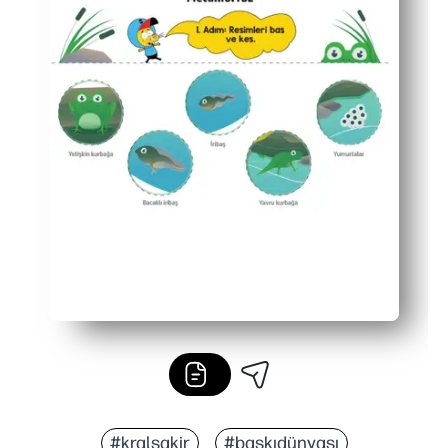
#kralşakir
#baskıdünyası