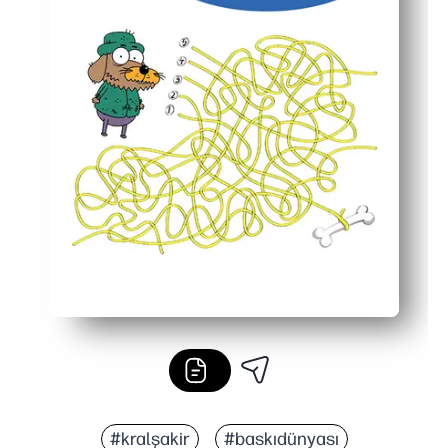
#kralşakir
#baskıdünyası