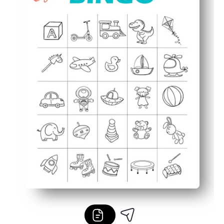
Her grup için esnek - merkezler, yağmurlu günler, partil