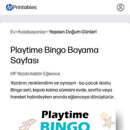
Printables
Ev
>
Koleksiyonlar
>
Yaşasın Doğum Günleri
Playtime Bingo Boyama
Sayfası
HP Yazdırılabilir Eğlence
Yazdırın, renklendirin ve oynayın - bu çocuk dostu
Bingo seti, kapalı kalma süresini evde, sınıfta veya
hareket halindeyken anında eğlenceye dönüştürür.
Neden işe yarıyor:
Sıfır hazırlık - sadece kartları yazdırın ve dakikalar içind
Renk öncelikli tasarım, oyun başlamadan önce elleri meşg
Becerileri geliştirir - dikkat, eşleştirme, sayı tanıma ve s