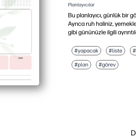
Planlayıcılar
Bu planlayıcı, günlük bir g
Ayrıca ruh haliniz, yemekl
gibi gününüzle ilgili ayrıntıl
Neden işe yarıyor:
Yazdırın ve gidin - önce
#yapacak
#liste
#
Tutarlı alışkanlıklar geli
#plan
#görev
Herkesi yolunda tutarsını
Gününüzü bir bakışta görü
D