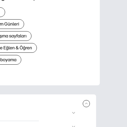
i
m Günleri
şma sayfaları
le Eğlen & Öğren
n boyama
lir ürün sunar.