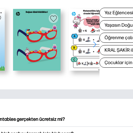
Yaz Eğlences
Yaşasın Doğu
Öğrenme çalı
KRAL ŞAKİR i
Çocuklar içi
intables gerçekten ücretsiz mi?
ntables, indirme ve indirme için 2,500'den fazla ücretsiz yazılabi