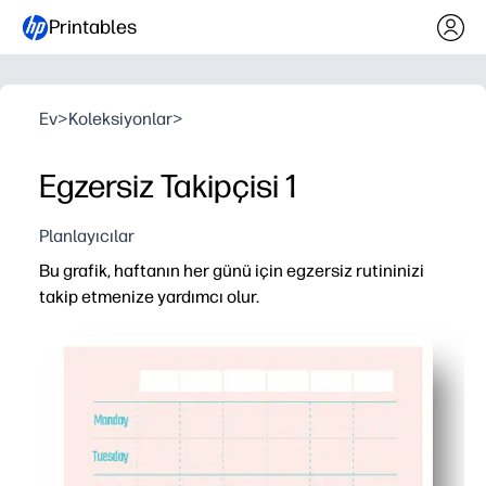
Printables
Ev
>
Koleksiyonlar
>
Egzersiz Takipçisi 1
Planlayıcılar
Bu grafik, haftanın her günü için egzersiz rutininizi
takip etmenize yardımcı olur.
Neden işe yarıyor:
Yazdırıp gidebilirsiniz - kurulum yapmadan, sadece etkin
Dahil edilen zaman etiketleriyle dakikaları hızlı bir şekil
Tüm haftanızı bir bakışta görüyorsunuz - boşlukları tespit
Herkesi yolunda tutarsınız - aileler veya sınıflar için h