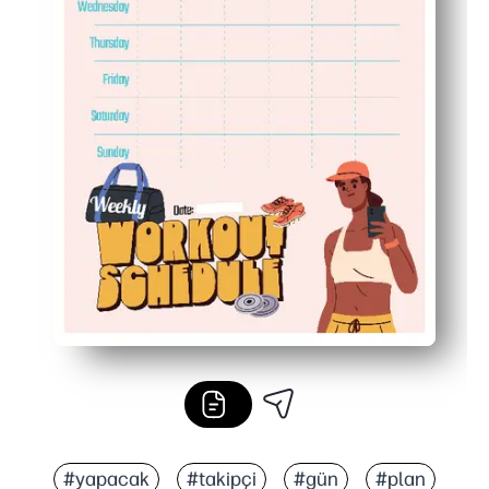
#yapacak
#takipçi
#gün
#plan