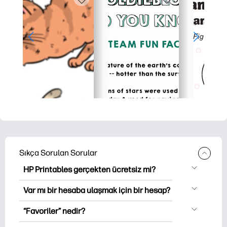
Sıkça Sorulan Sorular
HP Printables gerçekten ücretsiz mi?
HP Printables, indirme ve indirme için
Var mı bir hesaba ulaşmak için bir hesap?
2,500'den fazla ücretsiz yazılabilir ürün
Hesabı oluşturmadan keşfedebilir ve
sunar. Popüler boyama sayfaları,
“Favoriler” nedir?
yazabilirsiniz. Oturumu açtığınızda, en
eğlenceli çalışma öğrenme sayfaları, el