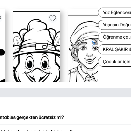
Yaz Eğlences
Yaşasın Doğu
Öğrenme çalı
KRAL ŞAKİR i
Çocuklar içi
intables gerçekten ücretsiz mi?
ntables, indirme ve indirme için 2,500'den fazla ücretsiz yazılabi