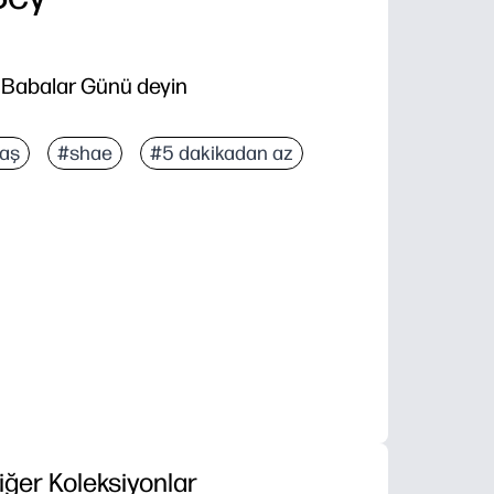
u Babalar Günü deyin
yaş
#shae
#5 dakikadan az
iğer Koleksiyonlar