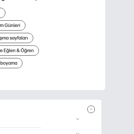
i
m Günleri
şma sayfaları
le Eğlen & Öğren
n boyama
lir ürün sunar.