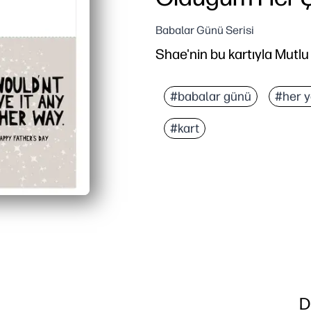
Babalar Günü Serisi
Shae'nin bu kartıyla Mutl
#babalar günü
#her 
#kart
D