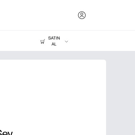
SATIN
AL
Mürekkep, Toner ve Kağıt
Yazıcılar
Şey