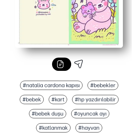
#natalia cardona kapısı
#bebekler
#bebek
#kart
#hp yazdırılabilir
#bebek duşu
#oyuncak ayı
#katlanmak
#hayvan