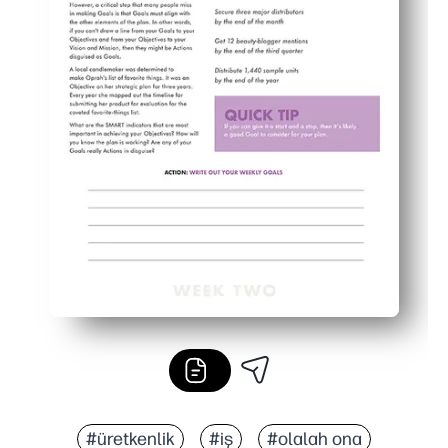
#üretkenlik
#iş
#olalah ona