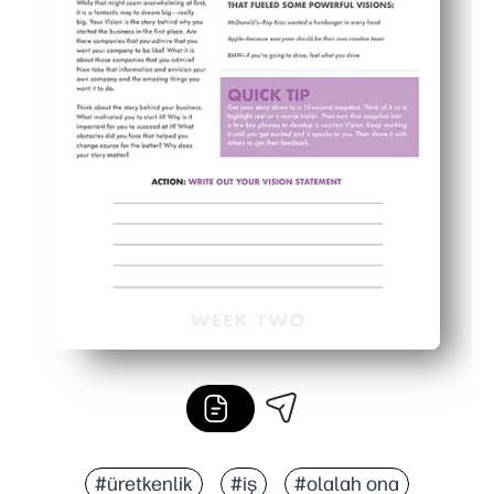
#üretkenlik
#iş
#olalah ona