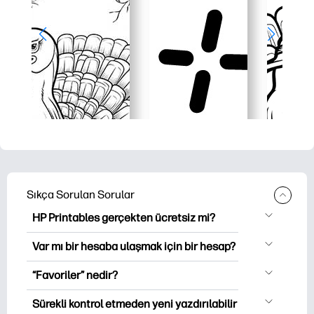
Sıkça Sorulan Sorular
HP Printables gerçekten ücretsiz mi?
HP Printables, indirme ve indirme için
Var mı bir hesaba ulaşmak için bir hesap?
2,500'den fazla ücretsiz yazılabilir ürün
Hesabı oluşturmadan keşfedebilir ve
sunar. Popüler boyama sayfaları,
“Favoriler” nedir?
yazabilirsiniz. Oturumu açtığınızda, en
eğlenceli çalışma öğrenme sayfaları, el
S@ , Kullanıcılar, kişisel olarak
sevdiğiniz yazıcı öğenizi kaydetmeniz ve
Sürekli kontrol etmeden yeni yazdırılabilir
sanatları ve haritaları için özel günler,