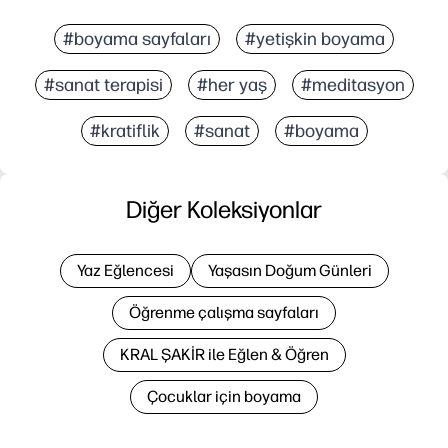
#boyama sayfaları
#yetişkin boyama
#sanat terapisi
#her yaş
#meditasyon
#kratiflik
#sanat
#boyama
Diğer Koleksiyonlar
Yaz Eğlencesi
Yaşasın Doğum Günleri
Öğrenme çalışma sayfaları
KRAL ŞAKİR ile Eğlen & Öğren
Çocuklar için boyama