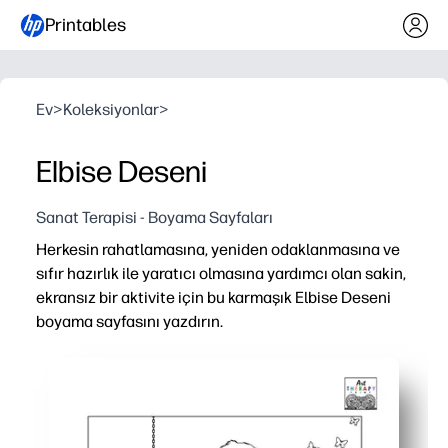
Printables
Ev
>
Koleksiyonlar
>
Elbise Deseni
Sanat Terapisi - Boyama Sayfaları
Herkesin rahatlamasına, yeniden odaklanmasına ve
sıfır hazırlık ile yaratıcı olmasına yardımcı olan sakin,
ekransız bir aktivite için bu karmaşık Elbise Deseni
boyama sayfasını yazdırın.
Neden işe yarıyor:
Hazırlık gerektirmez - sadece baskı ve renklendirme - hızl
Ayrıntılı desenler ince motor becerileri, odaklanma ve e
Her yaş için çok yönlü - küçük eller için boya kalemleri, y