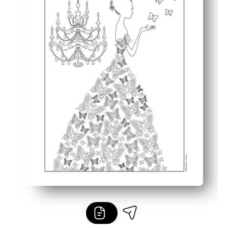
Tek sayfalık, siyah-beyaz tasarım mürekkep tasarrufu sa