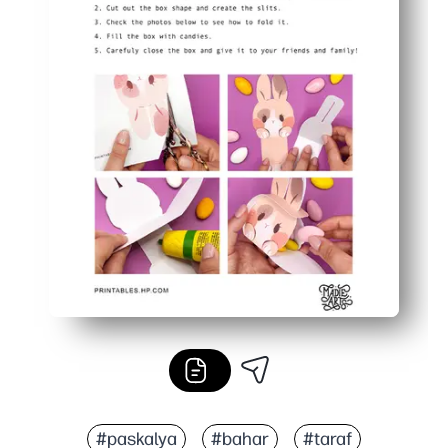
#paskalya
#bahar
#taraf