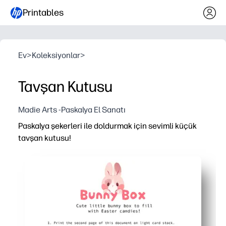
Printables
Ev
>
Koleksiyonlar
>
Tavşan Kutusu
Madie Arts -Paskalya El Sanatı
Paskalya şekerleri ile doldurmak için sevimli küçük
tavşan kutusu!
Neden işe yarıyor:
Yazdırın, kesin ve katlayın - hazırlık veya özel malzeme
Kesme, katlama ve ince motor becerileri geliştirirken ço
Sınıf hediyeleri, yumurta avları ve sepetler için mükemmel
Karton üzerinde sağlam - küçük şekerleri, bibloları veya