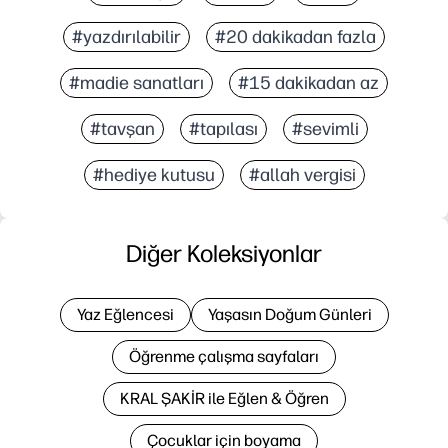
#yazdırılabilir
#20 dakikadan fazla
#madie sanatları
#15 dakikadan az
#tavşan
#tapılası
#sevimli
#hediye kutusu
#allah vergisi
Diğer Koleksiyonlar
Yaz Eğlencesi
Yaşasın Doğum Günleri
Öğrenme çalışma sayfaları
KRAL ŞAKİR ile Eğlen & Öğren
Çocuklar için boyama