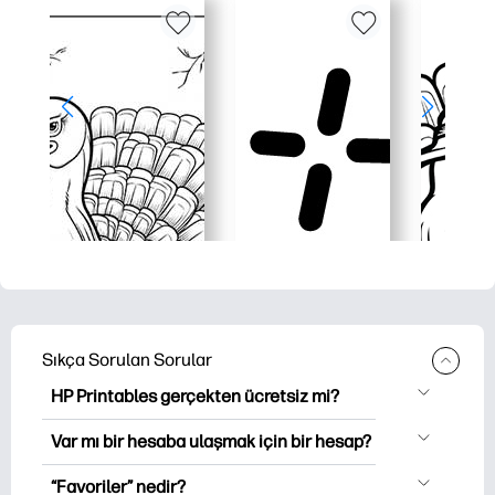
Sıkça Sorulan Sorular
HP Printables gerçekten ücretsiz mi?
HP Printables, indirme ve indirme için
Var mı bir hesaba ulaşmak için bir hesap?
2,500'den fazla ücretsiz yazılabilir ürün
Hesabı oluşturmadan keşfedebilir ve
sunar. Popüler boyama sayfaları,
“Favoriler” nedir?