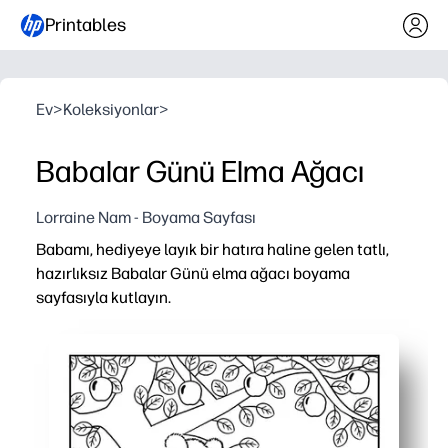
Printables
Ev
>
Koleksiyonlar
>
Babalar Günü Elma Ağacı
Lorraine Nam - Boyama Sayfası
Babamı, hediyeye layık bir hatıra haline gelen tatlı,
hazırlıksız Babalar Günü elma ağacı boyama
sayfasıyla kutlayın.
Neden işe yarıyor:
Yazdırma ve kullanma kolaylığı - hazırlık yok, az karışıklık
Etkileyici ve sakinleştirici - ekransız bir beyin molası sı
Yerleşik yaratıcılık - çocuklar, baba, büyükbaba veya bakı
Çok yönlü kullanım - bir karta dönüştürün, bir ilan pano