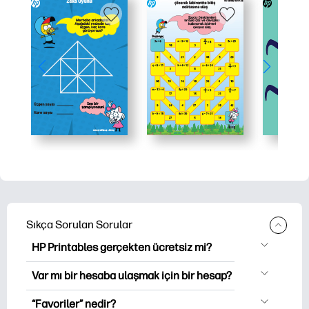
Sıkça Sorulan Sorular
HP Printables gerçekten ücretsiz mi?
HP Printables, indirme ve indirme için
Var mı bir hesaba ulaşmak için bir hesap?
2,500'den fazla ücretsiz yazılabilir ürün
Hesabı oluşturmadan keşfedebilir ve
sunar. Popüler boyama sayfaları,
“Favoriler” nedir?