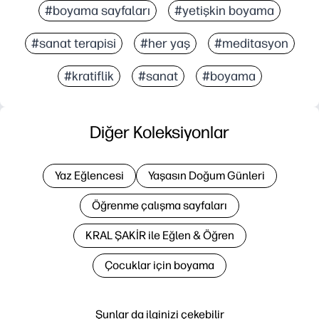
#boyama sayfaları
#yetişkin boyama
#sanat terapisi
#her yaş
#meditasyon
#kratiflik
#sanat
#boyama
Diğer Koleksiyonlar
Yaz Eğlencesi
Yaşasın Doğum Günleri
Öğrenme çalışma sayfaları
KRAL ŞAKİR ile Eğlen & Öğren
Çocuklar için boyama
Şunlar da ilginizi çekebilir