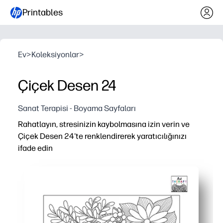
Printables
Ev
>
Koleksiyonlar
>
Çiçek Desen 24
Sanat Terapisi - Boyama Sayfaları
Rahatlayın, stresinizin kaybolmasına izin verin ve
Çiçek Desen 24'te renklendirerek yaratıcılığınızı
ifade edin
Neden işe yarıyor:
Yazdırıp gidebilirsiniz - hazırlık yapmadan, anında sakin
Herkesi meşgul eder, insanların odaklanmasına, gevşeme
Beceriler geliştirmenize yardımcı olur - ince motor pratiği
Gününüze uyar - beyin molaları, sessiz köşeler, yağmur