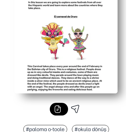
#paloma o-toole
#okula dönüş