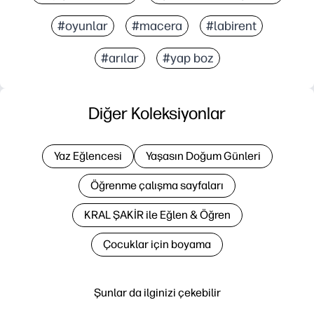
#oyunlar
#macera
#labirent
#arılar
#yap boz
Diğer Koleksiyonlar
Yaz Eğlencesi
Yaşasın Doğum Günleri
Öğrenme çalışma sayfaları
KRAL ŞAKİR ile Eğlen & Öğren
Çocuklar için boyama
Şunlar da ilginizi çekebilir