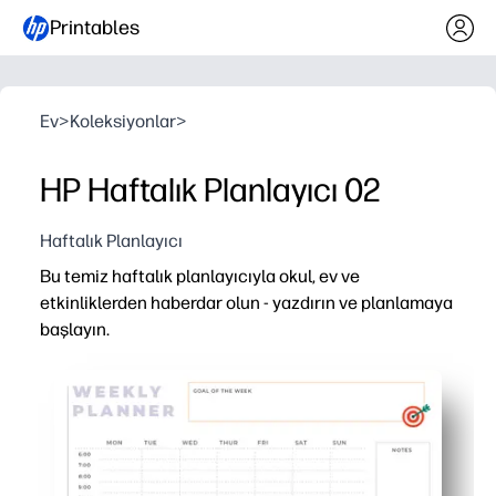
Printables
Ev
>
Koleksiyonlar
>
HP Haftalık Planlayıcı 02
Haftalık Planlayıcı
Bu temiz haftalık planlayıcıyla okul, ev ve
etkinliklerden haberdar olun - yazdırın ve planlamaya
başlayın.
Neden işe yarıyor:
Yazdırma ve kullanma kolaylığı elde edersiniz - herhangi 
Açık haftalık ızgara, sınıfları, uygulamaları ve randevular
Tüm aile için öncelikler, yapılacaklar, yemekler ve notlar
Çok yönlü format - bir bağlayıcıya kaydırın, yeniden kul