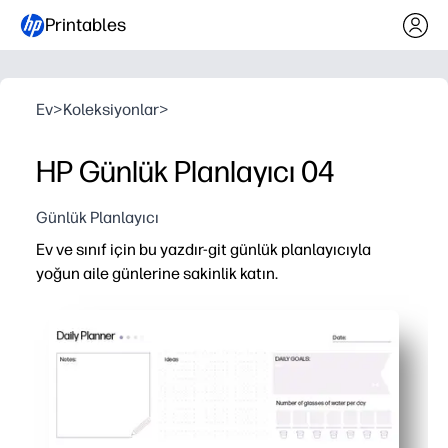
Printables
Ev
>
Koleksiyonlar
>
HP Günlük Planlayıcı 04
Günlük Planlayıcı
Ev ve sınıf için bu yazdır-git günlük planlayıcıyla
yoğun aile günlerine sakinlik katın.
Neden işe yarıyor:
Hızlı başlangıç - programınızı, önceliklerinizi, yapılacakl
Çocuk dostu kontrol listeleri bağımsızlığı artırır - öğrenci
Ebeveynler ve öğretmenler için esnek - ders planları, rand
Göndermesi veya dosyalaması kolaydır - herkesi hizada tu