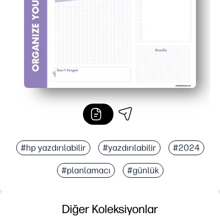
Esnek kullanım - ciltler, panolar veya buzdolabı için ist
#hp yazdırılabilir
#yazdırılabilir
#2024
#planlamacı
#günlük
Diğer Koleksiyonlar