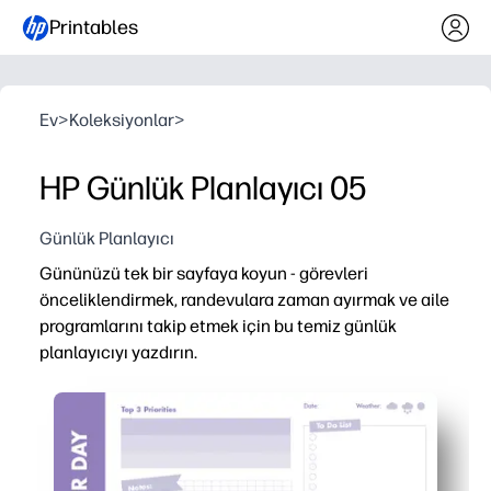
Printables
Ev
>
Koleksiyonlar
>
HP Günlük Planlayıcı 05
Günlük Planlayıcı
Gününüzü tek bir sayfaya koyun - görevleri
önceliklendirmek, randevulara zaman ayırmak ve aile
programlarını takip etmek için bu temiz günlük
planlayıcıyı yazdırın.
Neden işe yarıyor:
Hazırlık gerektirmeyen kurulum - saniyeler içinde yazdı
Öncelikler, yapılacaklar, zaman blokları ve notlar için 
Aile dostu düzen, sınıfları, uygulamaları, yemekleri ve öde