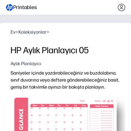
Printables
Ev
>
Koleksiyonlar
>
HP Aylık Planlayıcı 05
Aylık Planlayıcı
Saniyeler içinde yazdırabileceğiniz ve buzdolabına,
sınıf duvarına veya deftere gönderebileceğiniz basit,
geniş bir takvimle ayınızı bir bakışta planlayın.
Neden işe yarıyor:
Hazırlık gerektirmeyen ve hızlı - tarihleri, randevuları ve
Net aylık görünüm - öncelikleri görün, çift rezervasyonda
Ev ve okul için çok yönlü - uygulamaları, ödevleri, yemek
Özelleştirmesi kolay - yeni kopyaları yazdırın, kişiye gör