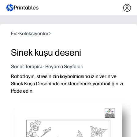
Printables
Ev
>
Koleksiyonlar
>
Sinek kuşu deseni
Sanat Terapisi - Boyama Sayfaları
Rahatlayın, stresinizin kaybolmasına izin verin ve
Sinek Kuşu Deseninde renklendirerek yaratıcılığınızı
ifade edin
Neden işe yarıyor:
Dakikalar içinde hazırsınız - sadece yazdırın, kalem alı
Sakinleştirici, ekransız bir mola verir - beyin molaları 
Karmaşık sinek kuşu deseni, eğlenceli tutarken odaklanm
İşiniz bittiğinde, sergilenmeye değer bir sanat eserine s