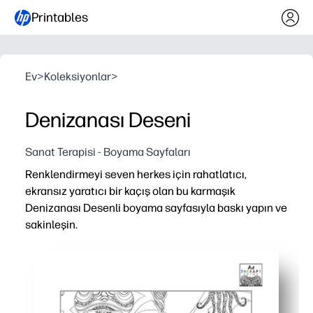
Printables
Ev
>
Koleksiyonlar
>
Denizanası Deseni
Sanat Terapisi - Boyama Sayfaları
Renklendirmeyi seven herkes için rahatlatıcı,
ekransız yaratıcı bir kaçış olan bu karmaşık
Denizanası Desenli boyama sayfasıyla baskı yapın ve
sakinleşin.
Neden işe yarıyor:
Hazırlık gerekmez - evde veya okulda yazdırın ve boya k
Büyüleyici çizgiler ve dokunaçlar, gerginliği ve stresi 
Sınıf sakinleştirici köşeler, sanat istasyonları, aile tati