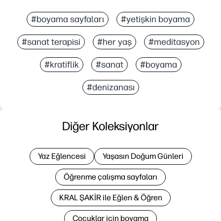
#boyama sayfaları
#yetişkin boyama
#sanat terapisi
#her yaş
#meditasyon
#kratiflik
#sanat
#boyama
#denizanası
Diğer Koleksiyonlar
Yaz Eğlencesi
Yaşasın Doğum Günleri
Öğrenme çalışma sayfaları
KRAL ŞAKİR ile Eğlen & Öğren
Çocuklar için boyama