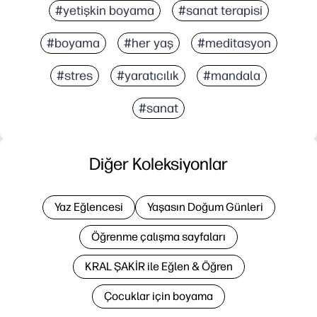
#yetişkin boyama
#sanat terapisi
#boyama
#her yaş
#meditasyon
#stres
#yaratıcılık
#mandala
#sanat
Diğer Koleksiyonlar
Yaz Eğlencesi
Yaşasın Doğum Günleri
Öğrenme çalışma sayfaları
KRAL ŞAKİR ile Eğlen & Öğren
Çocuklar için boyama