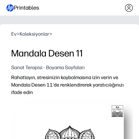
Printables
Ev
>
Koleksiyonlar
>
Mandala Desen 11
Sanat Terapisi - Boyama Sayfaları
Rahatlayın, stresinizin kaybolmasına izin verin ve
Mandala Desen 11'de renklendirerek yaratıcılığınızı
ifade edin
Neden işe yarıyor:
Yazdır ve git - meşgul ebeveynler ve öğretmenler için sıfı
Karmaşık mandala tasarımı odaklanmayı ve sakinliği artı
Her yaş için ince motor kontrolü, renk seçimi ve azim geli
Sınıflara, danışma köşelerine, okul sonrası veya ailenin 